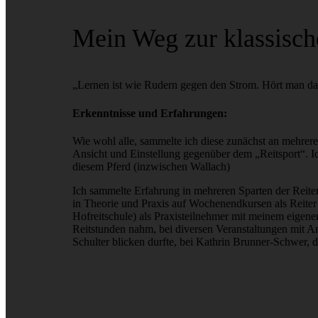
Mein Weg zur klassisch
„Lernen ist wie Rudern gegen den Strom. Hört man dam
Erkenntnisse und Erfahrungen:
Wie wohl alle, sammelte ich diese zunächst an mehre
Ansicht und Einstellung gegenüber dem „Reitsport“. Ic
diesem Pferd (inzwischen Wallach)
Ich sammelte Erfahrung in mehreren Sparten der Reit
in Theorie und Praxis auf Wochenendkursen als Reite
Hofreitschule) als Praxisteilnehmer mit meinem eigene
Reitstunden nahm, bei diversen Veranstaltungen mit Anja
Schulter blicken durfte, bei Kathrin Brunner-Schwer, 