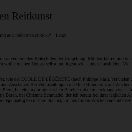
en Reitkunst
it auf, treibt man zurück.“ – Laozi
ren konventionellen Reitschulen der Umgebung. Mit den Jahren und de
h wollte meinen Hengst selbst und irgendwie „anders“ ausbilden. Viel 
erei, wie der ECOLE DE LÉGÈRETÉ (nach Philippe Karl), bei vielen un
r und Zuschauer. Bei Veranstaltungen mit Bent Branderup, auf Woche
n Pferd, bei einem portugiesischen Bereiter mit dem ich knapp zwei Jah
 Beran, bei Christine Schmiedel, der ich bereits bei ihrer täglichen Ar
die regelmäßig bei uns am Stall ist, um uns für ein Wochenende intensi