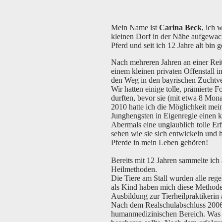
Mein Name ist
Carina Beck
, ich 
kleinen Dorf in der Nähe aufgewac
Pferd und seit ich 12 Jahre alt bin 
Nach mehreren Jahren an einer Reit
einem kleinen privaten Offenstall i
den Weg in den bayrischen Zuchtver
Wir hatten einige tolle, prämierte 
durften, bevor sie (mit etwa 8 Mo
2010 hatte ich die Möglichkeit mei
Junghengsten in Eigenregie einen k
Abermals eine unglaublich tolle Er
sehen wie sie sich entwickeln und 
Pferde in mein Leben gehören!
Bereits mit 12 Jahren sammelte ich 
Heilmethoden.
Die Tiere am Stall wurden alle rege
als Kind haben mich diese Methoden
Ausbildung zur Tierheilpraktikerin 
Nach dem Realschulabschluss 2006, 
humanmedizinischen Bereich. Was 