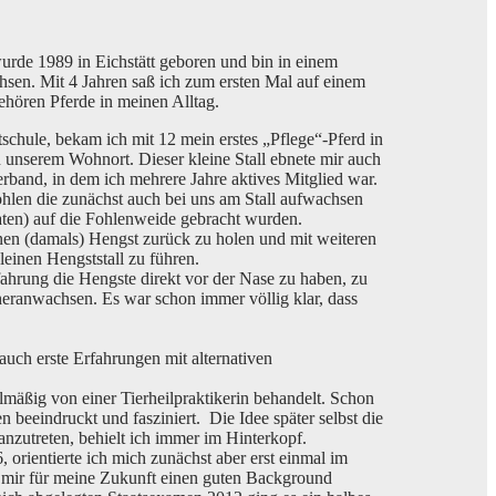
wurde 1989 in Eichstätt geboren und bin in einem
hsen. Mit 4 Jahren saß ich zum ersten Mal auf einem
gehören Pferde in meinen Alltag.
schule, bekam ich mit 12 mein erstes „Pflege“-Pferd in
n unserem Wohnort. Dieser kleine Stall ebnete mir auch
band, in dem ich mehrere Jahre aktives Mitglied war.
Fohlen die zunächst auch bei uns am Stall aufwachsen
naten) auf die Fohlenweide gebracht wurden.
nen (damals) Hengst zurück zu holen und mit weiteren
leinen Hengststall zu führen.
fahrung die Hengste direkt vor der Nase zu haben, zu
heranwachsen. Es war schon immer völlig klar, dass
auch erste Erfahrungen mit alternativen
lmäßig von einer Tierheilpraktikerin behandelt. Schon
 beeindruckt und fasziniert. Die Idee später selbst die
anzutreten, behielt ich immer im Hinterkopf.
orientierte ich mich zunächst aber erst einmal im
mir für meine Zukunft einen guten Background