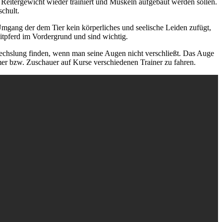
 Reitergewicht wieder trainiert und Muskeln aufgebaut werden sollen.
schult.
r Umgang der dem Tier kein körperliches und seelische Leiden zufügt,
itpferd im Vordergrund und sind wichtig.
bwechslung finden, wenn man seine Augen nicht verschließt. Das Auge
hmer bzw. Zuschauer auf Kurse verschiedenen Trainer zu fahren.