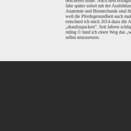
bescheren sollte. Nach dem erfolgr
Jahr später sofort mit der Ausbildu
Anatomie und Biomechanik sind für
weil die Pferdegesundheit auch ma
entschied ich mich 2014 dazu die A
„draufzupacken“. Seit Jahren schläg
riding © fand ich einen Weg das „w
selbst umzusetzen.