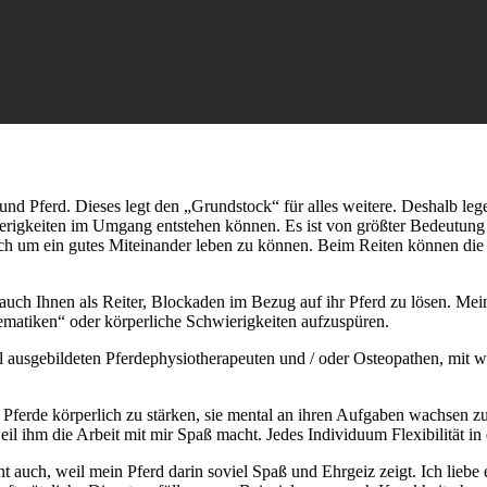
d Pferd. Dieses legt den „Grundstock“ für alles weitere. Deshalb lege 
rigkeiten im Umgang entstehen können. Es ist von größter Bedeutung d
h um ein gutes Miteinander leben zu können. Beim Reiten können die Me
 auch Ihnen als Reiter, Blockaden im Bezug auf ihr Pferd zu lösen. Meine
ematiken“ oder körperliche Schwierigkeiten aufzuspüren.
ll ausgebildeten Pferdephysiotherapeuten und / oder Osteopathen, mit 
e Pferde körperlich zu stärken, sie mental an ihren Aufgaben wachsen zu
 weil ihm die Arbeit mit mir Spaß macht. Jedes Individuum Flexibilität i
t auch, weil mein Pferd darin soviel Spaß und Ehrgeiz zeigt. Ich liebe e