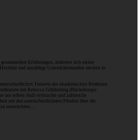
n gesammelten Erfahrungen, änderten sich meine
Herzblut und unzählige Unterrichtsstunden stecken in
terschiedlichen Trainern der akademischen Reitkunst
nendkursen mit Rebecca Güldenring (Bückeburger
re am selben Stall verbrachte und zahlreiche
beit mit den unterschiedlichsten Pferden über die
v zu unterrichten…