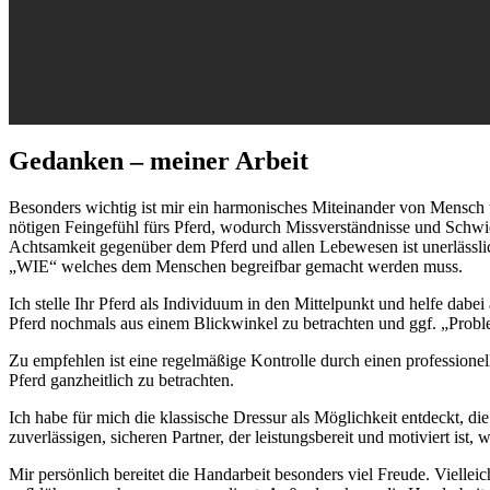
Gedanken – meiner Arbeit
Besonders wichtig ist mir ein harmonisches Miteinander von Mensch un
nötigen Feingefühl fürs Pferd, wodurch Missverständnisse und Schwie
Achtsamkeit gegenüber dem Pferd und allen Lebewesen ist unerlässlic
„WIE“ welches dem Menschen begreifbar gemacht werden muss.
Ich stelle Ihr Pferd als Individuum in den Mittelpunkt und helfe dabei
Pferd nochmals aus einem Blickwinkel zu betrachten und ggf. „Probl
Zu empfehlen ist eine regelmäßige Kontrolle durch einen professione
Pferd ganzheitlich zu betrachten.
Ich habe für mich die klassische Dressur als Möglichkeit entdeckt, di
zuverlässigen, sicheren Partner, der leistungsbereit und motiviert ist,
Mir persönlich bereitet die Handarbeit besonders viel Freude. Vielleich