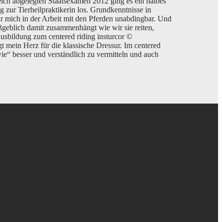
eich abgelegten Staatsexamen 2012 ging es ein halbes
ng zur Tierheilpraktikerin los. Grundkenntnisse in
 mich in der Arbeit mit den Pferden unabdingbar. Und
ßgeblich damit zusammenhängt wie wir sie reiten,
usbildung zum centered riding insturcor ©
t mein Herz für die klassische Dressur. Im centered
ie“ besser und verständlich zu vermitteln und auch