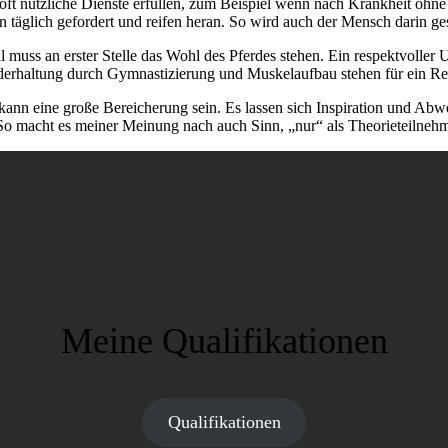
ft nützliche Dienste erfüllen, zum Beispiel wenn nach Krankheit ohne
 täglich gefordert und reifen heran. So wird auch der Mensch darin ge
ll muss an erster Stelle das Wohl des Pferdes stehen. Ein respektvolle
underhaltung durch Gymnastizierung und Muskelaufbau stehen für ein Re
, kann eine große Bereicherung sein. Es lassen sich Inspiration und A
n. So macht es meiner Meinung nach auch Sinn, „nur“ als Theorieteilne
Meine Qualifikationen
Qualifikationen