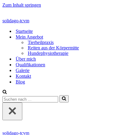
Zum Inhalt springen
solidago-tcvm
Startseite
Mein Angebot
Tierheilpraxis
Reiten aus der Körpermitte
Hundephysiotherapie
Über mich
Qualifikationen
Galerie
Kontakt
Blog
Suchen
nach …
solidago-tcvm