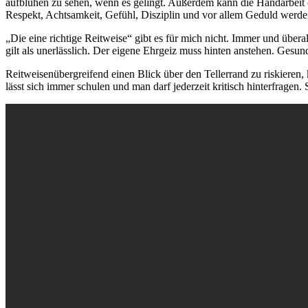
aufblühen zu sehen, wenn es gelingt. Außerdem kann die Handarbeit o
Respekt, Achtsamkeit, Gefühl, Disziplin und vor allem Geduld werden
„Die eine richtige Reitweise“ gibt es für mich nicht. Immer und übera
gilt als unerlässlich. Der eigene Ehrgeiz muss hinten anstehen. Ges
Reitweisenübergreifend einen Blick über den Tellerrand zu riskieren
lässt sich immer schulen und man darf jederzeit kritisch hinterfrage