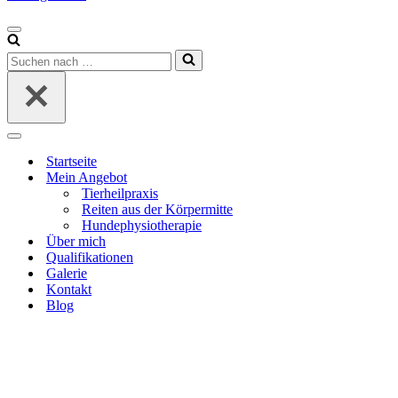
Navigationsmenü
Suchen
nach …
Navigationsmenü
Startseite
Mein Angebot
Tierheilpraxis
Reiten aus der Körpermitte
Hundephysiotherapie
Über mich
Qualifikationen
Galerie
Kontakt
Blog