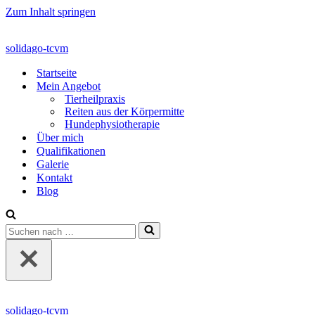
Zum Inhalt springen
solidago-tcvm
Startseite
Mein Angebot
Tierheilpraxis
Reiten aus der Körpermitte
Hundephysiotherapie
Über mich
Qualifikationen
Galerie
Kontakt
Blog
Suchen
nach …
solidago-tcvm